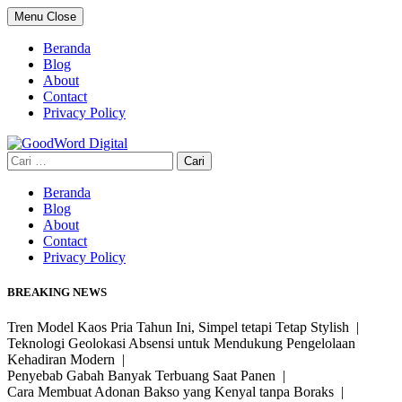
Skip
Menu
Close
to
content
Beranda
Blog
About
Contact
Privacy Policy
Cari
untuk:
Beranda
Blog
About
Contact
Privacy Policy
BREAKING NEWS
Tren Model Kaos Pria Tahun Ini, Simpel tetapi Tetap Stylish |
Teknologi Geolokasi Absensi untuk Mendukung Pengelolaan
Kehadiran Modern |
Penyebab Gabah Banyak Terbuang Saat Panen |
Cara Membuat Adonan Bakso yang Kenyal tanpa Boraks |