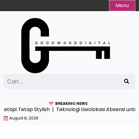
Skip
Menu
to
content
Cari
untuk:
BREAKING NEWS
tetapi Tetap Stylish |
Teknologi Geolokasi Absensi untu
August 8, 2026