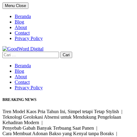
Skip
Menu
Close
to
content
Beranda
Blog
About
Contact
Privacy Policy
Cari
untuk:
Beranda
Blog
About
Contact
Privacy Policy
BREAKING NEWS
Tren Model Kaos Pria Tahun Ini, Simpel tetapi Tetap Stylish |
Teknologi Geolokasi Absensi untuk Mendukung Pengelolaan
Kehadiran Modern |
Penyebab Gabah Banyak Terbuang Saat Panen |
Cara Membuat Adonan Bakso yang Kenyal tanpa Boraks |