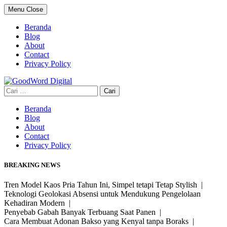
Skip
Menu
Close
to
content
Beranda
Blog
About
Contact
Privacy Policy
Cari
untuk:
Beranda
Blog
About
Contact
Privacy Policy
BREAKING NEWS
Tren Model Kaos Pria Tahun Ini, Simpel tetapi Tetap Stylish |
Teknologi Geolokasi Absensi untuk Mendukung Pengelolaan
Kehadiran Modern |
Penyebab Gabah Banyak Terbuang Saat Panen |
Cara Membuat Adonan Bakso yang Kenyal tanpa Boraks |