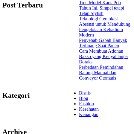
Tren Model Kaos Pria
Post Terbaru
Tahun Ini, Simpel tetapi
Tetap Stylish
Teknologi Geolokasi
Absensi untuk Mendukung
Pengelolaan Kehadiran
Modern
Penyebab Gabah Banyak
Terbuang Saat Panen
Cara Membuat Adonan
Bakso yang Kenyal tanpa
Boraks
Perbedaan Pemindahan
Barang Manual dan
Conveyor Otomatis
Bisnis
Kategori
Blog
Fashion
Kesehatan
Keuangan
Archive