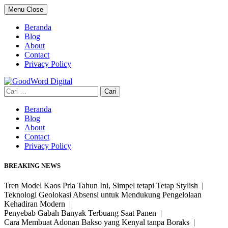
Skip
Menu
Close
to
content
Beranda
Blog
About
Contact
Privacy Policy
Cari
untuk:
Beranda
Blog
About
Contact
Privacy Policy
BREAKING NEWS
Tren Model Kaos Pria Tahun Ini, Simpel tetapi Tetap Stylish |
Teknologi Geolokasi Absensi untuk Mendukung Pengelolaan
Kehadiran Modern |
Penyebab Gabah Banyak Terbuang Saat Panen |
Cara Membuat Adonan Bakso yang Kenyal tanpa Boraks |