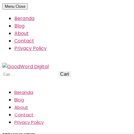
Skip
Menu
Close
to
Beranda
content
Blog
About
Contact
Privacy Policy
Cari
untuk:
Beranda
Blog
About
Contact
Privacy Policy