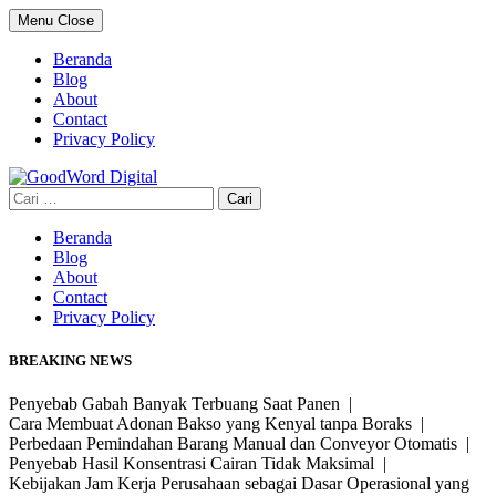
Skip
Menu
Close
to
content
Beranda
Blog
About
Contact
Privacy Policy
Cari
untuk:
Beranda
Blog
About
Contact
Privacy Policy
BREAKING NEWS
Penyebab Gabah Banyak Terbuang Saat Panen |
Cara Membuat Adonan Bakso yang Kenyal tanpa Boraks |
Perbedaan Pemindahan Barang Manual dan Conveyor Otomatis |
Penyebab Hasil Konsentrasi Cairan Tidak Maksimal |
Kebijakan Jam Kerja Perusahaan sebagai Dasar Operasional yang