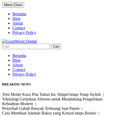
Skip
Menu
Close
to
content
Beranda
Blog
About
Contact
Privacy Policy
Cari
untuk:
Beranda
Blog
About
Contact
Privacy Policy
BREAKING NEWS
Tren Model Kaos Pria Tahun Ini, Simpel tetapi Tetap Stylish |
Teknologi Geolokasi Absensi untuk Mendukung Pengelolaan
Kehadiran Modern |
Penyebab Gabah Banyak Terbuang Saat Panen |
Cara Membuat Adonan Bakso yang Kenyal tanpa Boraks |