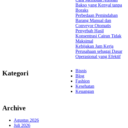
Bakso yang Kenyal tanpa
Boraks
Perbedaan Pemindahan
Barang Manual dan
Conveyor Otomatis
Penyebab Hasil
Konsentrasi Cairan Tidak
Maksimal
Kebijakan Jam Kerja
Perusahaan sebagai Dasar
Operasional yang Efektif
Bisnis
Kategori
Blog
Fashion
Kesehatan
Keuangan
Archive
Agustus 2026
Juli 2026