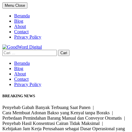
Skip
Menu
Close
to
content
Beranda
Blog
About
Contact
Privacy Policy
Cari
untuk:
Beranda
Blog
About
Contact
Privacy Policy
BREAKING NEWS
Penyebab Gabah Banyak Terbuang Saat Panen |
Cara Membuat Adonan Bakso yang Kenyal tanpa Boraks |
Perbedaan Pemindahan Barang Manual dan Conveyor Otomatis |
Penyebab Hasil Konsentrasi Cairan Tidak Maksimal |
Kebijakan Jam Kerja Perusahaan sebagai Dasar Operasional yang