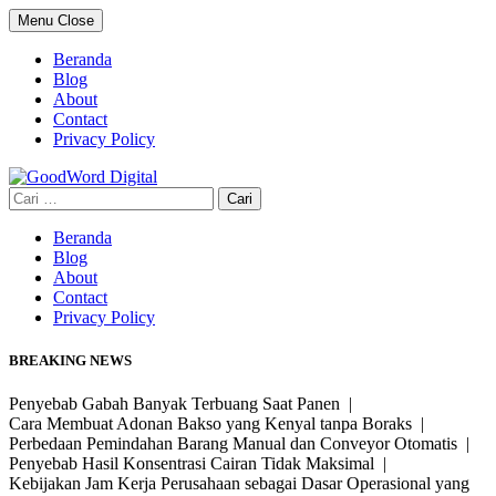
Skip
Menu
Close
to
content
Beranda
Blog
About
Contact
Privacy Policy
Cari
untuk:
Beranda
Blog
About
Contact
Privacy Policy
BREAKING NEWS
Penyebab Gabah Banyak Terbuang Saat Panen |
Cara Membuat Adonan Bakso yang Kenyal tanpa Boraks |
Perbedaan Pemindahan Barang Manual dan Conveyor Otomatis |
Penyebab Hasil Konsentrasi Cairan Tidak Maksimal |
Kebijakan Jam Kerja Perusahaan sebagai Dasar Operasional yang