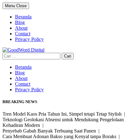
Skip
Menu
Close
to
content
Beranda
Blog
About
Contact
Privacy Policy
Cari
untuk:
Beranda
Blog
About
Contact
Privacy Policy
BREAKING NEWS
Tren Model Kaos Pria Tahun Ini, Simpel tetapi Tetap Stylish |
Teknologi Geolokasi Absensi untuk Mendukung Pengelolaan
Kehadiran Modern |
Penyebab Gabah Banyak Terbuang Saat Panen |
Cara Membuat Adonan Bakso yang Kenyal tanpa Boraks |