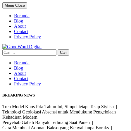
Skip
Menu
Close
to
content
Beranda
Blog
About
Contact
Privacy Policy
Cari
untuk:
Beranda
Blog
About
Contact
Privacy Policy
BREAKING NEWS
Tren Model Kaos Pria Tahun Ini, Simpel tetapi Tetap Stylish |
Teknologi Geolokasi Absensi untuk Mendukung Pengelolaan
Kehadiran Modern |
Penyebab Gabah Banyak Terbuang Saat Panen |
Cara Membuat Adonan Bakso yang Kenyal tanpa Boraks |