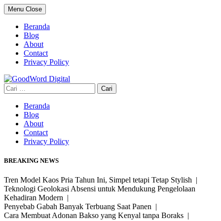
Skip
Menu
Close
to
content
Beranda
Blog
About
Contact
Privacy Policy
Cari
untuk:
Beranda
Blog
About
Contact
Privacy Policy
BREAKING NEWS
Tren Model Kaos Pria Tahun Ini, Simpel tetapi Tetap Stylish |
Teknologi Geolokasi Absensi untuk Mendukung Pengelolaan
Kehadiran Modern |
Penyebab Gabah Banyak Terbuang Saat Panen |
Cara Membuat Adonan Bakso yang Kenyal tanpa Boraks |