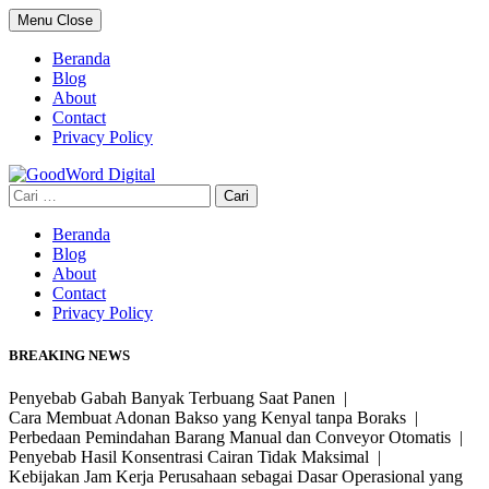
Skip
Menu
Close
to
content
Beranda
Blog
About
Contact
Privacy Policy
Cari
untuk:
Beranda
Blog
About
Contact
Privacy Policy
BREAKING NEWS
Penyebab Gabah Banyak Terbuang Saat Panen |
Cara Membuat Adonan Bakso yang Kenyal tanpa Boraks |
Perbedaan Pemindahan Barang Manual dan Conveyor Otomatis |
Penyebab Hasil Konsentrasi Cairan Tidak Maksimal |
Kebijakan Jam Kerja Perusahaan sebagai Dasar Operasional yang