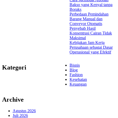
Bakso yang Kenyal tanpa
Boraks
Perbedaan Pemindahan
Barang Manual dan
Conveyor Otomatis
Penyebab Hasil
Konsentrasi Cairan Tidak
Maksimal
Kebijakan Jam Kerja
Perusahaan sebagai Dasar
Operasional yang Efektif
Bisnis
Kategori
Blog
Fashion
Kesehatan
Keuangan
Archive
Agustus 2026
Juli 2026