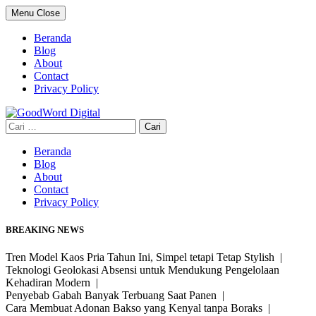
Skip
Menu
Close
to
content
Beranda
Blog
About
Contact
Privacy Policy
Cari
untuk:
Beranda
Blog
About
Contact
Privacy Policy
BREAKING NEWS
Tren Model Kaos Pria Tahun Ini, Simpel tetapi Tetap Stylish |
Teknologi Geolokasi Absensi untuk Mendukung Pengelolaan
Kehadiran Modern |
Penyebab Gabah Banyak Terbuang Saat Panen |
Cara Membuat Adonan Bakso yang Kenyal tanpa Boraks |