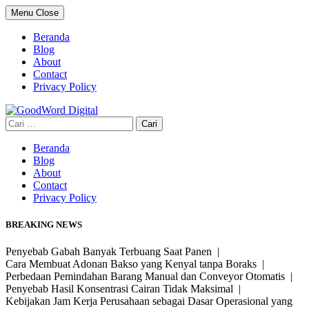
Skip
Menu
Close
to
content
Beranda
Blog
About
Contact
Privacy Policy
Cari
untuk:
Beranda
Blog
About
Contact
Privacy Policy
BREAKING NEWS
Penyebab Gabah Banyak Terbuang Saat Panen |
Cara Membuat Adonan Bakso yang Kenyal tanpa Boraks |
Perbedaan Pemindahan Barang Manual dan Conveyor Otomatis |
Penyebab Hasil Konsentrasi Cairan Tidak Maksimal |
Kebijakan Jam Kerja Perusahaan sebagai Dasar Operasional yang