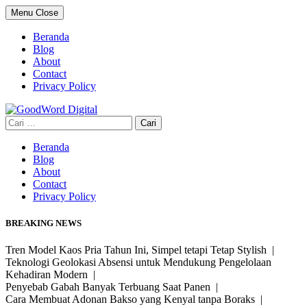
Skip
Menu
Close
to
content
Beranda
Blog
About
Contact
Privacy Policy
Cari
untuk:
Beranda
Blog
About
Contact
Privacy Policy
BREAKING NEWS
Tren Model Kaos Pria Tahun Ini, Simpel tetapi Tetap Stylish |
Teknologi Geolokasi Absensi untuk Mendukung Pengelolaan
Kehadiran Modern |
Penyebab Gabah Banyak Terbuang Saat Panen |
Cara Membuat Adonan Bakso yang Kenyal tanpa Boraks |