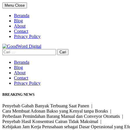
Skip
Menu
Close
to
content
Beranda
Blog
About
Contact
Privacy Policy
Cari
untuk:
Beranda
Blog
About
Contact
Privacy Policy
BREAKING NEWS
Penyebab Gabah Banyak Terbuang Saat Panen |
Cara Membuat Adonan Bakso yang Kenyal tanpa Boraks |
Perbedaan Pemindahan Barang Manual dan Conveyor Otomatis |
Penyebab Hasil Konsentrasi Cairan Tidak Maksimal |
Kebijakan Jam Kerja Perusahaan sebagai Dasar Operasional yang Ef