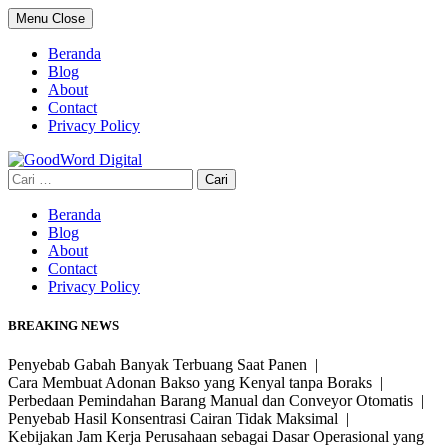
Skip
Menu
Close
to
content
Beranda
Blog
About
Contact
Privacy Policy
Cari
untuk:
Beranda
Blog
About
Contact
Privacy Policy
BREAKING NEWS
Penyebab Gabah Banyak Terbuang Saat Panen |
Cara Membuat Adonan Bakso yang Kenyal tanpa Boraks |
Perbedaan Pemindahan Barang Manual dan Conveyor Otomatis |
Penyebab Hasil Konsentrasi Cairan Tidak Maksimal |
Kebijakan Jam Kerja Perusahaan sebagai Dasar Operasional yang