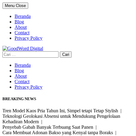
Skip
Menu
Close
to
content
Beranda
Blog
About
Contact
Privacy Policy
Cari
untuk:
Beranda
Blog
About
Contact
Privacy Policy
BREAKING NEWS
Tren Model Kaos Pria Tahun Ini, Simpel tetapi Tetap Stylish |
Teknologi Geolokasi Absensi untuk Mendukung Pengelolaan
Kehadiran Modern |
Penyebab Gabah Banyak Terbuang Saat Panen |
Cara Membuat Adonan Bakso yang Kenyal tanpa Boraks |