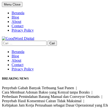
Skip
Menu
Close
to
content
Beranda
Blog
About
Contact
Privacy Policy
Cari
untuk:
Beranda
Blog
About
Contact
Privacy Policy
BREAKING NEWS
Penyebab Gabah Banyak Terbuang Saat Panen |
Cara Membuat Adonan Bakso yang Kenyal tanpa Boraks |
Perbedaan Pemindahan Barang Manual dan Conveyor Otomatis |
Penyebab Hasil Konsentrasi Cairan Tidak Maksimal |
Kebijakan Jam Kerja Perusahaan sebagai Dasar Operasional yang Ef