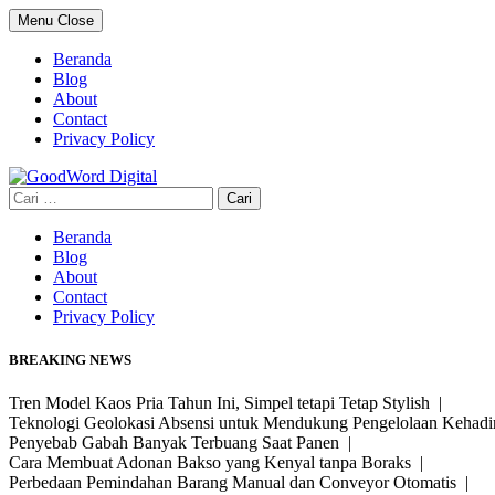
Skip
Menu
Close
to
content
Beranda
Blog
About
Contact
Privacy Policy
Cari
untuk:
Beranda
Blog
About
Contact
Privacy Policy
BREAKING NEWS
Tren Model Kaos Pria Tahun Ini, Simpel tetapi Tetap Stylish |
Teknologi Geolokasi Absensi untuk Mendukung Pengelolaan Kehad
Penyebab Gabah Banyak Terbuang Saat Panen |
Cara Membuat Adonan Bakso yang Kenyal tanpa Boraks |
Perbedaan Pemindahan Barang Manual dan Conveyor Otomatis |