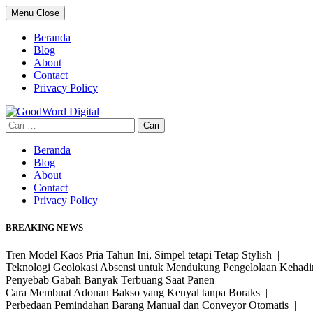
Skip
Menu
Close
to
content
Beranda
Blog
About
Contact
Privacy Policy
Cari
untuk:
Beranda
Blog
About
Contact
Privacy Policy
BREAKING NEWS
Tren Model Kaos Pria Tahun Ini, Simpel tetapi Tetap Stylish |
Teknologi Geolokasi Absensi untuk Mendukung Pengelolaan Kehad
Penyebab Gabah Banyak Terbuang Saat Panen |
Cara Membuat Adonan Bakso yang Kenyal tanpa Boraks |
Perbedaan Pemindahan Barang Manual dan Conveyor Otomatis |