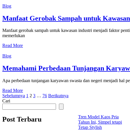
Blog
Manfaat Gerobak Sampah untuk Kawasan 
Manfaat gerobak sampah untuk kawasan industri menjadi faktor penti
memerlukan
Read More
Blog
Memahami Perbedaan Tunjangan Karyawa
Apa perbedaan tunjangan karyawan swasta dan negeri menjadi hal pent
Read More
Paginasi
Sebelumnya
1
2
3
…
76
Berikutnya
Cari
pos
Tren Model Kaos Pria
Post Terbaru
Tahun Ini, Simpel tetapi
Tetap Stylish