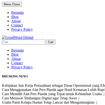
Skip
Menu
Close
to
content
Beranda
Blog
About
Contact
Privacy Policy
Cari
untuk:
Beranda
Blog
About
Contact
Privacy Policy
BREAKING NEWS
Kebijakan Jam Kerja Perusahaan sebagai Dasar Operasional yang Ef
Cara Menggunakan Alat Pres Plastik agar Hasil Kemasan Lebih Rap
Cara Memilih Alat Pres Plastik yang Tepat untuk Kebutuhan Usaha 
Cara Merawat Timbangan Digital agar Tetap Awet |
Usaha Parut Kelapa Harian Tetap Lancar dan Menguntungkan |