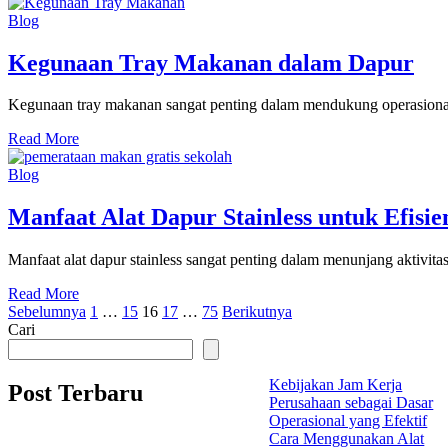
Blog
Kegunaan Tray Makanan dalam Dapur
Kegunaan tray makanan sangat penting dalam mendukung operasional d
Read More
Blog
Manfaat Alat Dapur Stainless untuk Efisie
Manfaat alat dapur stainless sangat penting dalam menunjang aktivit
Read More
Paginasi
Sebelumnya
1
…
15
16
17
…
75
Berikutnya
Cari
pos
Kebijakan Jam Kerja
Post Terbaru
Perusahaan sebagai Dasar
Operasional yang Efektif
Cara Menggunakan Alat