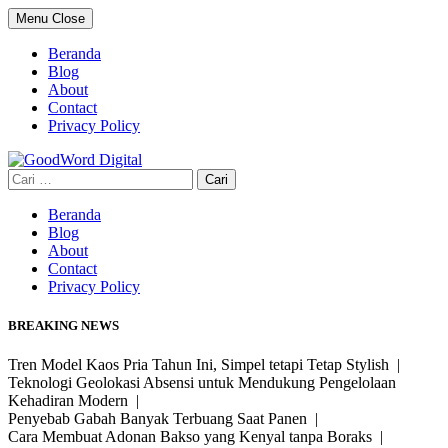
Skip
Menu
Close
to
content
Beranda
Blog
About
Contact
Privacy Policy
Cari
untuk:
Beranda
Blog
About
Contact
Privacy Policy
BREAKING NEWS
Tren Model Kaos Pria Tahun Ini, Simpel tetapi Tetap Stylish |
Teknologi Geolokasi Absensi untuk Mendukung Pengelolaan
Kehadiran Modern |
Penyebab Gabah Banyak Terbuang Saat Panen |
Cara Membuat Adonan Bakso yang Kenyal tanpa Boraks |