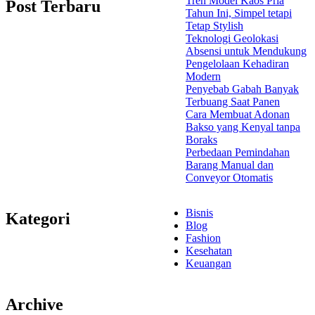
Tren Model Kaos Pria
Post Terbaru
Tahun Ini, Simpel tetapi
Tetap Stylish
Teknologi Geolokasi
Absensi untuk Mendukung
Pengelolaan Kehadiran
Modern
Penyebab Gabah Banyak
Terbuang Saat Panen
Cara Membuat Adonan
Bakso yang Kenyal tanpa
Boraks
Perbedaan Pemindahan
Barang Manual dan
Conveyor Otomatis
Bisnis
Kategori
Blog
Fashion
Kesehatan
Keuangan
Archive