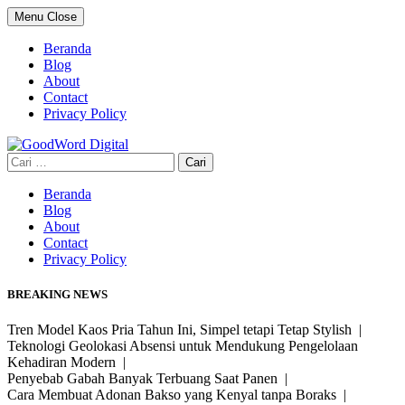
Skip
Menu
Close
to
content
Beranda
Blog
About
Contact
Privacy Policy
Cari
untuk:
Beranda
Blog
About
Contact
Privacy Policy
BREAKING NEWS
Tren Model Kaos Pria Tahun Ini, Simpel tetapi Tetap Stylish |
Teknologi Geolokasi Absensi untuk Mendukung Pengelolaan
Kehadiran Modern |
Penyebab Gabah Banyak Terbuang Saat Panen |
Cara Membuat Adonan Bakso yang Kenyal tanpa Boraks |